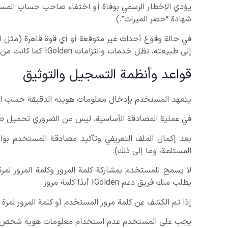
يؤدي الإخطار الرسمي بوفاة أو اختفاء صاحب حساب المستخد
شهادة “حصر الميراث”.)
إلى طبيعته، تظل خدمات والتزامات IGolden كما كانت من قبل.
قواعد وأنظمة التسجيل والتوثيق
يتعهد المستخدم بإدخال معلومات هويته الدقيقة حسب الم
في عملية المصادقة الأساسية، ليس من الضروري تحميل صور
المستلمة، وما إلى ذلك).
لا يسمح للمستخدم بمشاركة كلمة المرور وكلمة المرور لم
يطلب منك فريق دعم IGolden أبدًا كلمة مرور.
إذا تم الكشف عن كلمة مرور المستخدم أو كلمة المرور لمرة واحدة، فإن iGolden ليست مسؤولة قانونيًا ويتعين على المستخدم إخطار IGolden من 
يجب على المستخدم عدم استخدام معلومات هوية شخص آخر للت