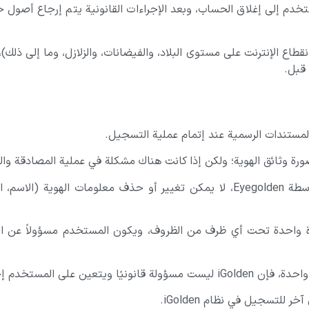
م إلى إغلاق الحساب، وبعد الإجراءات القانونية يتم إرجاع أصول حساب
ستندات الرسمية عند إتمام عملية التسجيل.
ة وثائق الهوية؛ ولكن إذا كانت هناك مشكلة في عملية المصادقة وال
بعد إكمال الملف التعريفي وتأكيد مصادقة المستخدم بواسطة Eyegolden، لا يمكن تغيير 
رة واحدة تحت أي ظرف من الظروف، ويكون المستخدم مسؤولاً عن الحف
خلال الدعم في أقرب وقت ممكن.
سجيل في نظام iGolden.