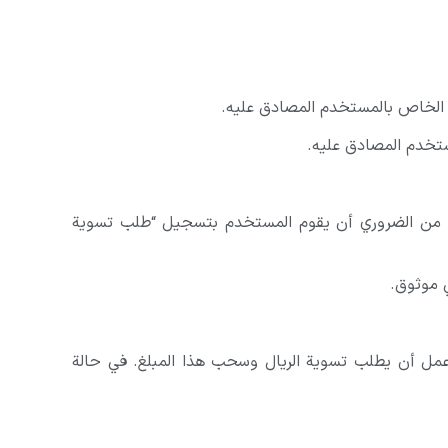
 الذهب بشكل فوري إلى حساب الريال الخاص بالمستخدم في IGolden. ولسحب المبلغ من الضروري أن يقوم المستخدم بتسجيل “طلب تسوية
يداع مبلغ في محفظته بالريال؛ لكن إذا لم يقم بإجراء معاملة معها في إيغولدن، فيمكنه بعد ۷۲ ساعة عمل أن يطلب تسوية الريال وسحب هذا المبلغ. في حالة