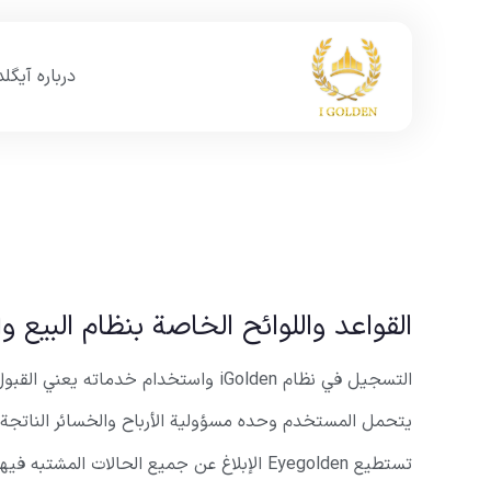
درباره آیگل
القواعد واللوائح الخاصة بنظام البيع 
التسجيل في نظام iGolden واستخدام خدماته يعني القبول الكامل للقواعد واللوائح التالية.
يتحمل المستخدم وحده مسؤولية الأرباح والخسائر الناتجة ع
تستطيع Eyegolden الإبلاغ عن جميع الحالات المشتبه فيها لإساءة استخدام النظام (مثل التصيد الاحتيالي وغسيل الأموال) إلى السلطات القضائية لمحاكمتها.