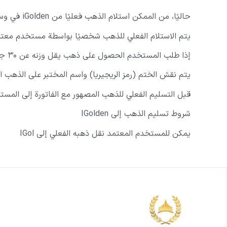
حاليًا، من الممكن استلام الذهب فعليًا من iGolden في وسط محافظات طهران.
يتم الاستلام الفعلي للذهب شخصيًا بواسطة مستخدم معتمد
إذا طلب المستخدم الحصول على ذهب يقل وزنه عن ۳۰ جرامًا، فسيتم تسليم الذهب على شكل عملات فارسية وسبائك قياسية، والتي لها تكلفة التعبئة والتفريغ.
يتم نقش الختم (رمز الريجيريا) واسم المختبر على الذهب ال
قبل التسليم الفعلي للذهب المصهور مع الفاتورة إلى المستخدم، تقع على عاتق den
شروط تسليم الذهب إلى IGolden
يمكن للمستخدم المعتمد نقل ذهبه الفعلي إلى IGol