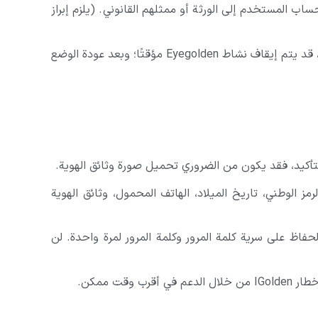
 المستخدم إلى الورثة أو ممثلهم القانوني. (يلزم إبراز
في حالة وقوع أحداث غير متوقعة أو أي قوة قاهرة (مثل انقطاع الإنترنت على مستوى البلاد، والفيضانات، والزلازل، وما إلى ذلك)، قد يتم إيقاف نشاط Eyegolden مؤقتًا؛ وبعد عودة الوضع
تأكيد، فقد يكون من الضروري تحميل صورة وثائق الهوية.
أو حذف معلومات الهوية (الاسم، الرمز الوطني، تاريخ الميلاد، الهاتف المحمول، وثائق الهوية
اظ على سرية كلمة المرور وكلمة المرور لمرة واحدة. لن