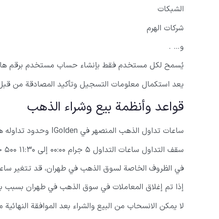
الشبكات
شركات الهرم
و… .
يُسمح لكل مستخدم فقط بإنشاء حساب مستخدم برقم ها
يعد استكمال معلومات التسجيل وتأكيد المصادقة من قبل IGolden ضروريًا لتسجيل عملية إيداع الأموال وشراء وبيع الذهب وتسوية الريال واستلام ودفع الذهب المادي وما إلى 
قواعد وأنظمة بيع وشراء الذهب
ساعات تداول الذهب المنصهر في IGolden وحدود تداوله هي كما يلي:
سقف التداول ساعات التداول ۵ جرام ۰۰:۰۰ إلى ۱۱:۳۰ ۵۰۰ جرام ۱۱:۳۰ إلى ۲۰:۰۰ ۵ جرام ۲۰:۰۰ إلى ۲۴:۰۰
في الظروف الخاصة لسوق الذهب في طهران، قد تتغير ساعا
إذا تم إغلاق المعاملات في سوق الذهب في طهران بسبب بعض التق
لا يمكن الانسحاب من البيع والشراء بعد الموافقة النهائية