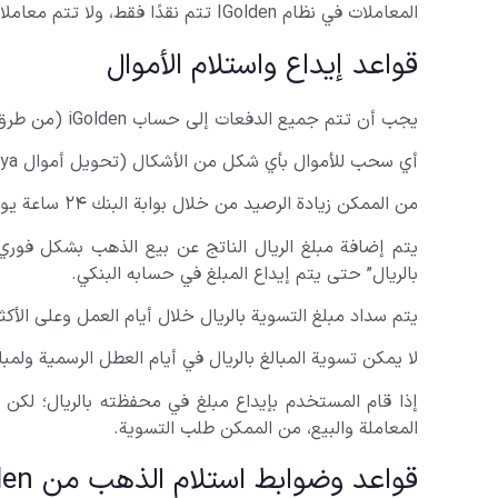
المعاملات في نظام IGolden تتم نقدًا فقط، ولا تتم معاملات الذهب المصهور غدًا السبت والورقية في IGolden.
قواعد إيداع واستلام الأموال
يجب أن تتم جميع الدفعات إلى حساب iGolden (من طرق بوابة الدفع ونماذج الدفع البنكية والإيداع الدائم) من الحساب البنكي الخاص بالمستخدم المصادق عليه.
أي سحب للأموال بأي شكل من الأشكال (تحويل أموال paya، الجسر، وما إلى ذلك) ممكن فقط إلى الحساب البنكي الخاص بالمستخدم المصادق عليه.
من الممكن زيادة الرصيد من خلال بوابة البنك ۲۴ ساعة يوميا.
بالريال” حتى يتم إيداع المبلغ في حسابه البنكي.
يتم سداد مبلغ التسوية بالريال خلال أيام العمل وعلى الأكثر بعد ۲۴ ساعة عمل من تسجيل طلب التسوية عن طريق تحويل 
لا يمكن تسوية المبالغ بالريال في أيام العطل الرسمية ولمبالغ أقل من
المعاملة والبيع، من الممكن طلب التسوية.
قواعد وضوابط استلام الذهب من iGolden