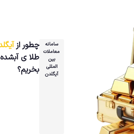
چطور از
آیگلد
سامانه
معاملات
طلا ی آبشده
بین
المللی
بخریم؟
آیگلدن