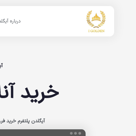
درباره آیگل
آیگلدن olden
خرید آنل
آیگلدن پلتفرم خرید ف